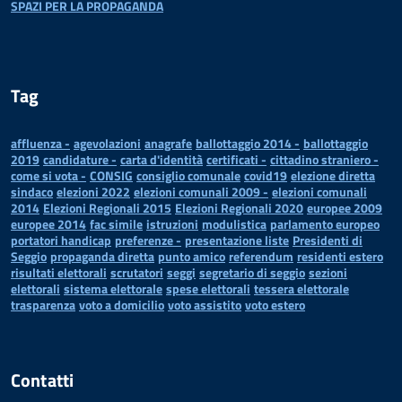
SPAZI PER LA PROPAGANDA
Tag
affluenza -
agevolazioni
anagrafe
ballottaggio 2014 -
ballottaggio
2019
candidature -
carta d'identità
certificati -
cittadino straniero -
come si vota -
CONSIG
consiglio comunale
covid19
elezione diretta
sindaco
elezioni 2022
elezioni comunali 2009 -
elezioni comunali
2014
Elezioni Regionali 2015
Elezioni Regionali 2020
europee 2009
europee 2014
fac simile
istruzioni
modulistica
parlamento europeo
portatori handicap
preferenze -
presentazione liste
Presidenti di
Seggio
propaganda diretta
punto amico
referendum
residenti estero
risultati elettorali
scrutatori
seggi
segretario di seggio
sezioni
elettorali
sistema elettorale
spese elettorali
tessera elettorale
trasparenza
voto a domicilio
voto assistito
voto estero
Contatti