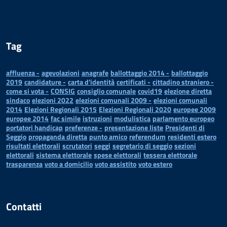
Tag
affluenza -
agevolazioni
anagrafe
ballottaggio 2014 -
ballottaggio
2019
candidature -
carta d'identità
certificati -
cittadino straniero -
come si vota -
CONSIG
consiglio comunale
covid19
elezione diretta
sindaco
elezioni 2022
elezioni comunali 2009 -
elezioni comunali
2014
Elezioni Regionali 2015
Elezioni Regionali 2020
europee 2009
europee 2014
fac simile
istruzioni
modulistica
parlamento europeo
portatori handicap
preferenze -
presentazione liste
Presidenti di
Seggio
propaganda diretta
punto amico
referendum
residenti estero
risultati elettorali
scrutatori
seggi
segretario di seggio
sezioni
elettorali
sistema elettorale
spese elettorali
tessera elettorale
trasparenza
voto a domicilio
voto assistito
voto estero
Contatti