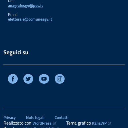
PEC
anagrafesgv@pec.it
Email
elettorale@comunesgv.it
Seguici su
Facebook
Twitter
Youtube
Instagram
Privacy
Note legali
Contatti
Realizzato con
Tema grafico
WordPress
ItaliaWP