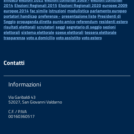
2014
Elezioni Regionali 2015
Elezioni Regionali 2020
europee 2009
europee 2014
fac simile
istruzioni
modulistica
parlamento europeo
portatori handicap
preferenze -
presentazione liste
Presidenti di
Seggio
propaganda diretta
punto amico
referendum
residenti estero
risultati elettorali
scrutatori
seggi
segretario di seggio
sezioni
elettorali
sistema elettorale
spese elettorali
tessera elettorale
trasparenza
voto a domicilio
voto assistito
voto estero
Contatti
Informazioni
Via Garibaldi 43
52027, San Giovanni Valdarno
C.F. / P.IVA
00160360517