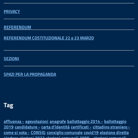
PRIVACY
REFERENDUM
REFERENDUM COSTITUZIONALE 22 e 23 MARZO
SEZIONI
SPAZI PER LA PROPAGANDA
Tag
affluenza -
agevolazioni
anagrafe
ballottaggio 2014 -
ballottaggio
2019
candidature -
carta d'identità
certificati -
cittadino straniero -
come si vota -
CONSIG
consiglio comunale
covid19
elezione diretta
sindaco
elezioni 2022
elezioni comunali 2009 -
elezioni comunali