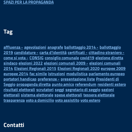
SPAZI PER LA PROPAGANDA
Tag
affluenza -
agevolazioni
anagrafe
ballottaggio 2014 -
ballottaggio
2019
candidature -
carta d'identità
certificati -
cittadino straniero -
come si vota -
CONSIG
consiglio comunale
covid19
elezione diretta
sindaco
elezioni 2022
elezioni comunali 2009 -
elezioni comunali
2014
Elezioni Regionali 2015
Elezioni Regionali 2020
europee 2009
europee 2014
fac simile
istruzioni
modulistica
parlamento europeo
portatori handicap
preferenze -
presentazione liste
Presidenti di
Seggio
propaganda diretta
punto amico
referendum
residenti estero
risultati elettorali
scrutatori
seggi
segretario di seggio
sezioni
elettorali
sistema elettorale
spese elettorali
tessera elettorale
trasparenza
voto a domicilio
voto assistito
voto estero
Contatti