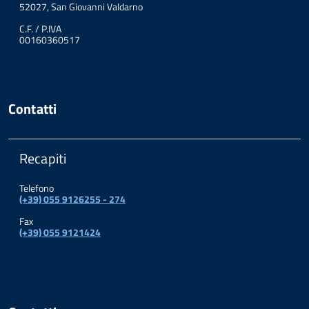
52027, San Giovanni Valdarno
C.F. / P.IVA
00160360517
Contatti
Recapiti
Telefono
(+39) 055 9126255 - 274
Fax
(+39) 055 9121424