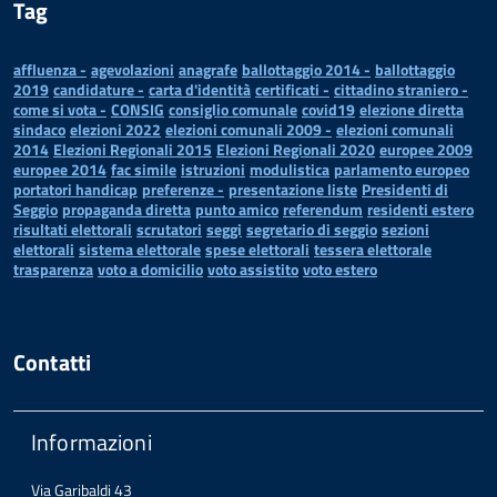
Tag
affluenza -
agevolazioni
anagrafe
ballottaggio 2014 -
ballottaggio
2019
candidature -
carta d'identità
certificati -
cittadino straniero -
come si vota -
CONSIG
consiglio comunale
covid19
elezione diretta
sindaco
elezioni 2022
elezioni comunali 2009 -
elezioni comunali
2014
Elezioni Regionali 2015
Elezioni Regionali 2020
europee 2009
europee 2014
fac simile
istruzioni
modulistica
parlamento europeo
portatori handicap
preferenze -
presentazione liste
Presidenti di
Seggio
propaganda diretta
punto amico
referendum
residenti estero
risultati elettorali
scrutatori
seggi
segretario di seggio
sezioni
elettorali
sistema elettorale
spese elettorali
tessera elettorale
trasparenza
voto a domicilio
voto assistito
voto estero
Contatti
Informazioni
Via Garibaldi 43