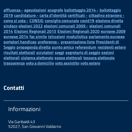
affluenza -
agevolazioni
anagrafe
ballottaggio 2014 -
ballottaggio
2019
candidature -
carta d'identità
certificati -
cittadino straniero -
come si vota -
CONSIG
consiglio comunale
covid19
elezione diretta
sindaco
elezioni 2022
elezioni comunali 2009 -
elezioni comunali
2014
Elezioni Regionali 2015
Elezioni Regionali 2020
europee 2009
europee 2014
fac simile
istruzioni
modulistica
parlamento europeo
portatori handicap
preferenze -
presentazione liste
Presidenti di
Seggio
propaganda diretta
punto amico
referendum
residenti estero
risultati elettorali
scrutatori
seggi
segretario di seggio
sezioni
elettorali
sistema elettorale
spese elettorali
tessera elettorale
trasparenza
voto a domicilio
voto assistito
voto estero
Contatti
Informazioni
Via Garibaldi 43
52027, San Giovanni Valdarno