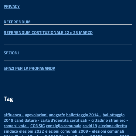
PRIVACY
REFERENDUM
REFERENDUM COSTITUZIONALE 22 e 23 MARZO
SEZIONI
SPAZI PER LA PROPAGANDA
Tag
affluenza -
agevolazioni
anagrafe
ballottaggio 2014 -
ballottaggio
2019
candidature -
carta d'identità
certificati -
cittadino straniero -
come si vota -
CONSIG
consiglio comunale
covid19
elezione diretta
sindaco
elezioni 2022
elezioni comunali 2009 -
elezioni comunali