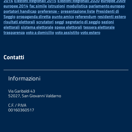
2014
Elezioni Regionali 2015
Elezioni Regionali 2020
europee 2009
europee 2014
fac simile
istruzioni
modulistica
parlamento europeo
portatori handicap
preferenze -
presentazione liste
Presidenti di
Seggio
propaganda diretta
punto amico
referendum
residenti estero
risultati elettorali
scrutatori
seggi
segretario di seggio
sezioni
elettorali
sistema elettorale
spese elettorali
tessera elettorale
trasparenza
voto a domicilio
voto assistito
voto estero
Contatti
Informazioni
Via Garibaldi 43
52027, San Giovanni Valdarno
C.F. / P.IVA
00160360517