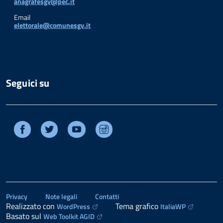
anagrafesgv@pec.it
Email
elettorale@comunesgv.it
Seguici su
Facebook
Twitter
Youtube
Instagram
Privacy
Note legali
Contatti
Realizzato con
Tema grafico
WordPress
ItaliaWP
Basato sul
Web Toolkit AGID