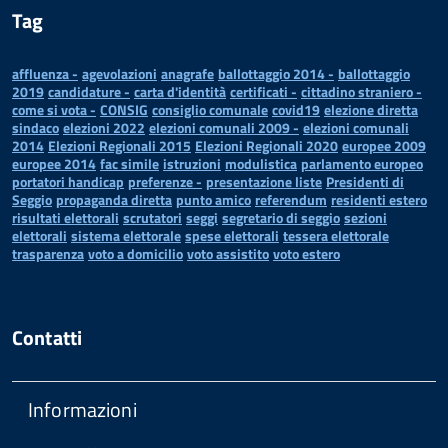
Tag
affluenza -
agevolazioni
anagrafe
ballottaggio 2014 -
ballottaggio
2019
candidature -
carta d'identità
certificati -
cittadino straniero -
come si vota -
CONSIG
consiglio comunale
covid19
elezione diretta
sindaco
elezioni 2022
elezioni comunali 2009 -
elezioni comunali
2014
Elezioni Regionali 2015
Elezioni Regionali 2020
europee 2009
europee 2014
fac simile
istruzioni
modulistica
parlamento europeo
portatori handicap
preferenze -
presentazione liste
Presidenti di
Seggio
propaganda diretta
punto amico
referendum
residenti estero
risultati elettorali
scrutatori
seggi
segretario di seggio
sezioni
elettorali
sistema elettorale
spese elettorali
tessera elettorale
trasparenza
voto a domicilio
voto assistito
voto estero
Contatti
Informazioni