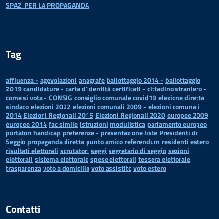
SPAZI PER LA PROPAGANDA
Tag
affluenza -
agevolazioni
anagrafe
ballottaggio 2014 -
ballottaggio
2019
candidature -
carta d'identità
certificati -
cittadino straniero -
come si vota -
CONSIG
consiglio comunale
covid19
elezione diretta
sindaco
elezioni 2022
elezioni comunali 2009 -
elezioni comunali
2014
Elezioni Regionali 2015
Elezioni Regionali 2020
europee 2009
europee 2014
fac simile
istruzioni
modulistica
parlamento europeo
portatori handicap
preferenze -
presentazione liste
Presidenti di
Seggio
propaganda diretta
punto amico
referendum
residenti estero
risultati elettorali
scrutatori
seggi
segretario di seggio
sezioni
elettorali
sistema elettorale
spese elettorali
tessera elettorale
trasparenza
voto a domicilio
voto assistito
voto estero
Contatti