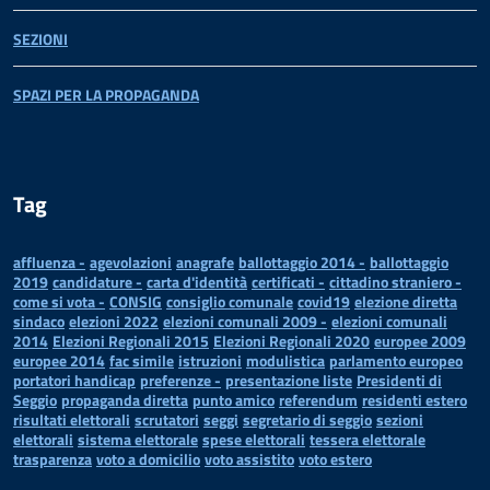
SEZIONI
SPAZI PER LA PROPAGANDA
Tag
affluenza -
agevolazioni
anagrafe
ballottaggio 2014 -
ballottaggio
2019
candidature -
carta d'identità
certificati -
cittadino straniero -
come si vota -
CONSIG
consiglio comunale
covid19
elezione diretta
sindaco
elezioni 2022
elezioni comunali 2009 -
elezioni comunali
2014
Elezioni Regionali 2015
Elezioni Regionali 2020
europee 2009
europee 2014
fac simile
istruzioni
modulistica
parlamento europeo
portatori handicap
preferenze -
presentazione liste
Presidenti di
Seggio
propaganda diretta
punto amico
referendum
residenti estero
risultati elettorali
scrutatori
seggi
segretario di seggio
sezioni
elettorali
sistema elettorale
spese elettorali
tessera elettorale
trasparenza
voto a domicilio
voto assistito
voto estero