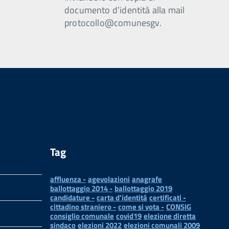
documento d’identità alla mail
protocollo@comunesgv.
Tag
affluenza -
agevolazioni
anagrafe
ballottaggio 2014 -
ballottaggio 2019
candidature -
carta d'identità
certificati -
cittadino straniero -
come si vota -
CONSIG
consiglio comunale
covid19
elezione diretta
sindaco
elezioni 2022
elezioni comunali 2009