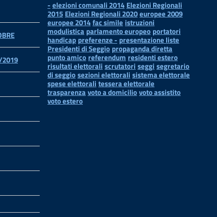
-
elezioni comunali 2014
Elezioni Regionali
2015
Elezioni Regionali 2020
europee 2009
europee 2014
fac simile
istruzioni
modulistica
parlamento europeo
portatori
TOBRE
handicap
preferenze -
presentazione liste
Presidenti di Seggio
propaganda diretta
punto amico
referendum
residenti estero
/2019
risultati elettorali
scrutatori
seggi
segretario
di seggio
sezioni elettorali
sistema elettorale
spese elettorali
tessera elettorale
trasparenza
voto a domicilio
voto assistito
voto estero