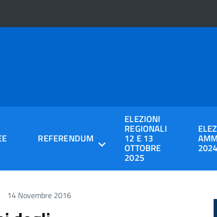
ELEZIONI
REGIONALI
ELEZ
EE
REFERENDUM
12 E 13
AMM
OTTOBRE
202
2025
ioni per le operazioni degli uffici di sezione
14 Novembre 2016