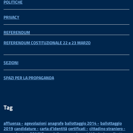
POLITICHE
PRIVACY
REFERENDUM
REFERENDUM COSTITUZIONALE 22 e 23 MARZO
SEZIONI
SPAZI PER LA PROPAGANDA
Tag
affluenza -
agevolazioni
anagrafe
ballottaggio 2014 -
ballottaggio
2019
candidature -
carta d'identità
certificati -
cittadino straniero -