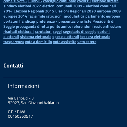
come si vota -
CONSIG
consiglio comunale
covid19
elezione diretta
sindaco
elezioni 2022
elezioni comunali 2009 -
elezioni comunali
2014
Elezioni Regionali 2015
Elezioni Regionali 2020
europee 2009
europee 2014
fac simile
istruzioni
modulistica
parlamento europeo
portatori handicap
preferenze -
presentazione liste
Presidenti di
Seggio
propaganda diretta
punto amico
referendum
residenti estero
risultati elettorali
scrutatori
seggi
segretario di seggio
sezioni
elettorali
sistema elettorale
spese elettorali
tessera elettorale
trasparenza
voto a domicilio
voto assistito
voto estero
Contatti
Informazioni
Via Garibaldi 43
52027, San Giovanni Valdarno
C.F. / P.IVA
00160360517