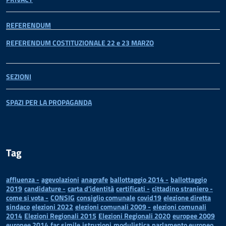
REFERENDUM
REFERENDUM COSTITUZIONALE 22 e 23 MARZO
SEZIONI
SPAZI PER LA PROPAGANDA
Tag
affluenza -
agevolazioni
anagrafe
ballottaggio 2014 -
ballottaggio
2019
candidature -
carta d'identità
certificati -
cittadino straniero -
come si vota -
CONSIG
consiglio comunale
covid19
elezione diretta
sindaco
elezioni 2022
elezioni comunali 2009 -
elezioni comunali
2014
Elezioni Regionali 2015
Elezioni Regionali 2020
europee 2009
europee 2014
fac simile
istruzioni
modulistica
parlamento europeo