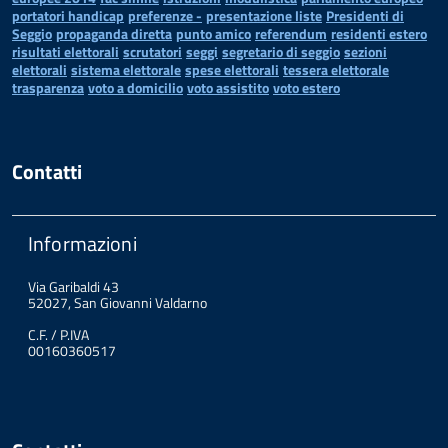
portatori handicap
preferenze -
presentazione liste
Presidenti di
Seggio
propaganda diretta
punto amico
referendum
residenti estero
risultati elettorali
scrutatori
seggi
segretario di seggio
sezioni
elettorali
sistema elettorale
spese elettorali
tessera elettorale
trasparenza
voto a domicilio
voto assistito
voto estero
Contatti
Informazioni
Via Garibaldi 43
52027, San Giovanni Valdarno
C.F. / P.IVA
00160360517