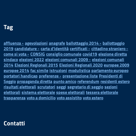
Tag
affluenza -
agevolazioni
anagrafe
ballottaggio 2014 -
ballottaggio
2019
candidature -
carta d'identità
certificati -
cittadino straniero -
come si vota -
CONSIG
consiglio comunale
covid19
elezione diretta
sindaco
elezioni 2022
elezioni comunali 2009 -
elezioni comunali
2014
Elezioni Regionali 2015
Elezioni Regionali 2020
europee 2009
europee 2014
fac simile
istruzioni
modulistica
parlamento europeo
portatori handicap
preferenze -
presentazione liste
Presidenti di
Seggio
propaganda diretta
punto amico
referendum
residenti estero
risultati elettorali
scrutatori
seggi
segretario di seggio
sezioni
elettorali
sistema elettorale
spese elettorali
tessera elettorale
trasparenza
voto a domicilio
voto assistito
voto estero
Contatti