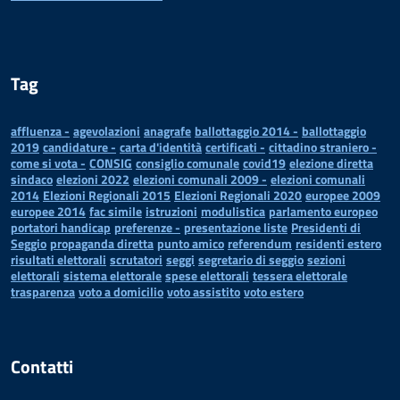
Tag
affluenza -
agevolazioni
anagrafe
ballottaggio 2014 -
ballottaggio
2019
candidature -
carta d'identità
certificati -
cittadino straniero -
come si vota -
CONSIG
consiglio comunale
covid19
elezione diretta
sindaco
elezioni 2022
elezioni comunali 2009 -
elezioni comunali
2014
Elezioni Regionali 2015
Elezioni Regionali 2020
europee 2009
europee 2014
fac simile
istruzioni
modulistica
parlamento europeo
portatori handicap
preferenze -
presentazione liste
Presidenti di
Seggio
propaganda diretta
punto amico
referendum
residenti estero
risultati elettorali
scrutatori
seggi
segretario di seggio
sezioni
elettorali
sistema elettorale
spese elettorali
tessera elettorale
trasparenza
voto a domicilio
voto assistito
voto estero
Contatti