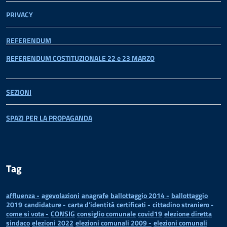
PRIVACY
REFERENDUM
REFERENDUM COSTITUZIONALE 22 e 23 MARZO
SEZIONI
SPAZI PER LA PROPAGANDA
Tag
affluenza -
agevolazioni
anagrafe
ballottaggio 2014 -
ballottaggio
2019
candidature -
carta d'identità
certificati -
cittadino straniero -
come si vota -
CONSIG
consiglio comunale
covid19
elezione diretta
sindaco
elezioni 2022
elezioni comunali 2009 -
elezioni comunali