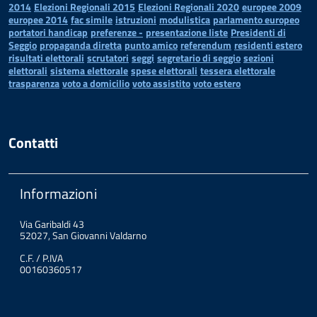
2014
Elezioni Regionali 2015
Elezioni Regionali 2020
europee 2009
europee 2014
fac simile
istruzioni
modulistica
parlamento europeo
portatori handicap
preferenze -
presentazione liste
Presidenti di
Seggio
propaganda diretta
punto amico
referendum
residenti estero
risultati elettorali
scrutatori
seggi
segretario di seggio
sezioni
elettorali
sistema elettorale
spese elettorali
tessera elettorale
trasparenza
voto a domicilio
voto assistito
voto estero
Contatti
Informazioni
Via Garibaldi 43
52027, San Giovanni Valdarno
C.F. / P.IVA
00160360517