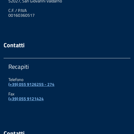
52027, San Giovanni Valdarno
C.F. / P.IVA
00160360517
Contatti
Recapiti
Telefono
(+39) 055 9126255 - 274
Fax
(+39) 055 9121424
Contatti