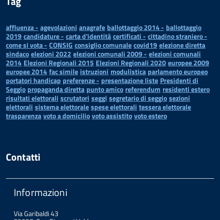
Tag
affluenza -
agevolazioni
anagrafe
ballottaggio 2014 -
ballottaggio
2019
candidature -
carta d'identità
certificati -
cittadino straniero -
come si vota -
CONSIG
consiglio comunale
covid19
elezione diretta
sindaco
elezioni 2022
elezioni comunali 2009 -
elezioni comunali
2014
Elezioni Regionali 2015
Elezioni Regionali 2020
europee 2009
europee 2014
fac simile
istruzioni
modulistica
parlamento europeo
portatori handicap
preferenze -
presentazione liste
Presidenti di
Seggio
propaganda diretta
punto amico
referendum
residenti estero
risultati elettorali
scrutatori
seggi
segretario di seggio
sezioni
elettorali
sistema elettorale
spese elettorali
tessera elettorale
trasparenza
voto a domicilio
voto assistito
voto estero
Contatti
Informazioni
Via Garibaldi 43