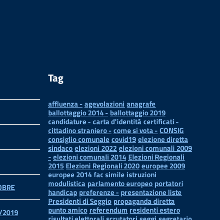
Tag
affluenza -
agevolazioni
anagrafe
ballottaggio 2014 -
ballottaggio 2019
candidature -
carta d'identità
certificati -
cittadino straniero -
come si vota -
CONSIG
consiglio comunale
covid19
elezione diretta
sindaco
elezioni 2022
elezioni comunali 2009
-
elezioni comunali 2014
Elezioni Regionali
2015
Elezioni Regionali 2020
europee 2009
europee 2014
fac simile
istruzioni
modulistica
parlamento europeo
portatori
TOBRE
handicap
preferenze -
presentazione liste
Presidenti di Seggio
propaganda diretta
punto amico
referendum
residenti estero
/2019
risultati elettorali
scrutatori
seggi
segretario