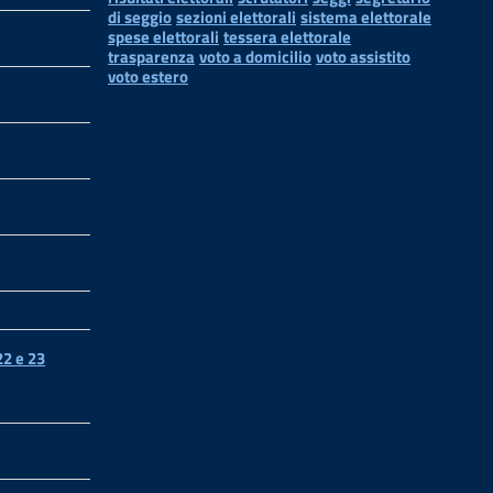
di seggio
sezioni elettorali
sistema elettorale
spese elettorali
tessera elettorale
trasparenza
voto a domicilio
voto assistito
voto estero
2 e 23