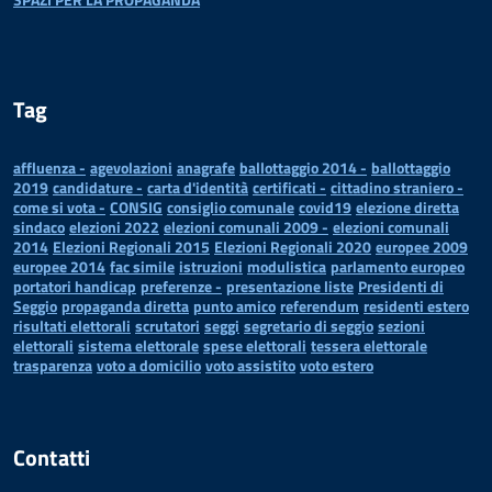
Tag
affluenza -
agevolazioni
anagrafe
ballottaggio 2014 -
ballottaggio
2019
candidature -
carta d'identità
certificati -
cittadino straniero -
come si vota -
CONSIG
consiglio comunale
covid19
elezione diretta
sindaco
elezioni 2022
elezioni comunali 2009 -
elezioni comunali
2014
Elezioni Regionali 2015
Elezioni Regionali 2020
europee 2009
europee 2014
fac simile
istruzioni
modulistica
parlamento europeo
portatori handicap
preferenze -
presentazione liste
Presidenti di
Seggio
propaganda diretta
punto amico
referendum
residenti estero
risultati elettorali
scrutatori
seggi
segretario di seggio
sezioni
elettorali
sistema elettorale
spese elettorali
tessera elettorale
trasparenza
voto a domicilio
voto assistito
voto estero
Contatti