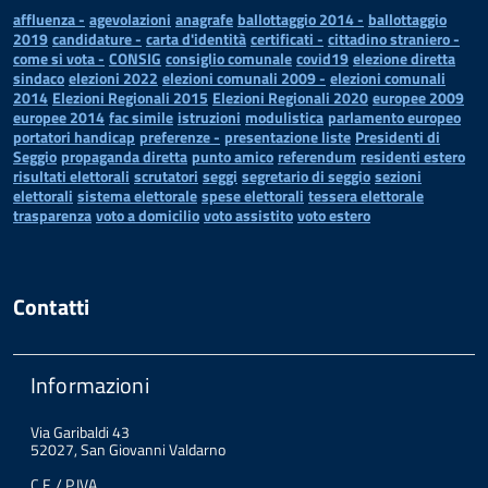
affluenza -
agevolazioni
anagrafe
ballottaggio 2014 -
ballottaggio
2019
candidature -
carta d'identità
certificati -
cittadino straniero -
come si vota -
CONSIG
consiglio comunale
covid19
elezione diretta
sindaco
elezioni 2022
elezioni comunali 2009 -
elezioni comunali
2014
Elezioni Regionali 2015
Elezioni Regionali 2020
europee 2009
europee 2014
fac simile
istruzioni
modulistica
parlamento europeo
portatori handicap
preferenze -
presentazione liste
Presidenti di
Seggio
propaganda diretta
punto amico
referendum
residenti estero
risultati elettorali
scrutatori
seggi
segretario di seggio
sezioni
elettorali
sistema elettorale
spese elettorali
tessera elettorale
trasparenza
voto a domicilio
voto assistito
voto estero
Contatti
Informazioni
Via Garibaldi 43
52027, San Giovanni Valdarno
C.F. / P.IVA