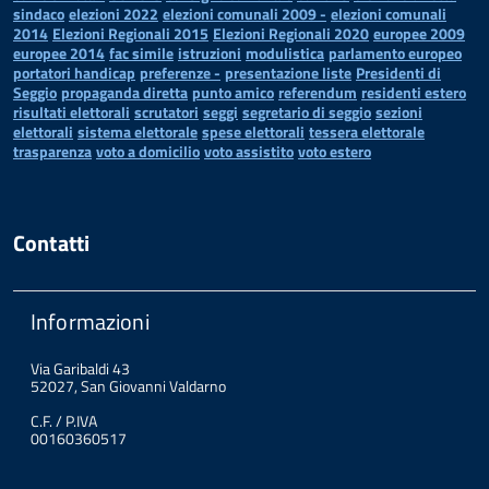
sindaco
elezioni 2022
elezioni comunali 2009 -
elezioni comunali
2014
Elezioni Regionali 2015
Elezioni Regionali 2020
europee 2009
europee 2014
fac simile
istruzioni
modulistica
parlamento europeo
portatori handicap
preferenze -
presentazione liste
Presidenti di
Seggio
propaganda diretta
punto amico
referendum
residenti estero
risultati elettorali
scrutatori
seggi
segretario di seggio
sezioni
elettorali
sistema elettorale
spese elettorali
tessera elettorale
trasparenza
voto a domicilio
voto assistito
voto estero
Contatti
Informazioni
Via Garibaldi 43
52027, San Giovanni Valdarno
C.F. / P.IVA
00160360517