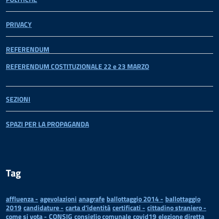
PRIVACY
REFERENDUM
REFERENDUM COSTITUZIONALE 22 e 23 MARZO
SEZIONI
SPAZI PER LA PROPAGANDA
Tag
affluenza -
agevolazioni
anagrafe
ballottaggio 2014 -
ballottaggio
2019
candidature -
carta d'identità
certificati -
cittadino straniero -
come si vota -
CONSIG
consiglio comunale
covid19
elezione diretta