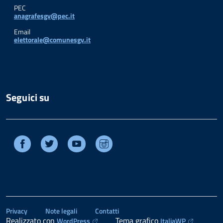
PEC
anagrafesgv@pec.it
Email
elettorale@comunesgv.it
Seguici su
Facebook
Twitter
Youtube
Instagram
Privacy
Note legali
Contatti
Realizzato con
Tema grafico
WordPress
ItaliaWP