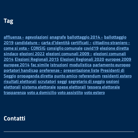
Tag
affluenza -
agevolazioni
anagrafe
ballottaggio 2014 -
ballottaggio
2019
candidature -
carta d'identità
certificati -
cittadino straniero -
come si vota -
CONSIG
consiglio comunale
covid19
elezione diretta
sindaco
elezioni 2022
elezioni comunali 2009 -
elezioni comunali
2014
Elezioni Regionali 2015
Elezioni Regionali 2020
europee 2009
europee 2014
fac simile
istruzioni
modulistica
parlamento europeo
portatori handicap
preferenze -
presentazione liste
Presidenti di
Seggio
propaganda diretta
punto amico
referendum
residenti estero
risultati elettorali
scrutatori
seggi
segretario di seggio
sezioni
elettorali
sistema elettorale
spese elettorali
tessera elettorale
trasparenza
voto a domicilio
voto assistito
voto estero
Contatti