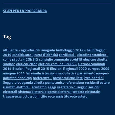
SPAZI PER LA PROPAGANDA
Tag
affluenza -
agevolazioni
anagrafe
ballottaggio 2014 -
ballottaggio
2019
candidature -
carta d'identità
certificati -
cittadino straniero -
come si vota -
CONSIG
consiglio comunale
covid19
elezione diretta
sindaco
elezioni 2022
elezioni comunali 2009 -
elezioni comunali
2014
Elezioni Regionali 2015
Elezioni Regionali 2020
europee 2009
europee 2014
fac simile
istruzioni
modulistica
parlamento europeo
portatori handicap
preferenze -
presentazione liste
Presidenti di
Seggio
propaganda diretta
punto amico
referendum
residenti estero
risultati elettorali
scrutatori
seggi
segretario di seggio
sezioni
elettorali
sistema elettorale
spese elettorali
tessera elettorale
trasparenza
voto a domicilio
voto assistito
voto estero