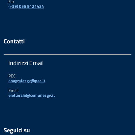
Fax
(+39) 055 9121424
Contatti
Indirizzi Email
PEC
anagrafesgv@pec.it
Email
elettorale@comunesgv.it
Seguici su