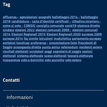
Tag
affluenza -
agevolazioni
anagrafe
ballottaggio 2014 -
ballottaggio
2019
candidature -
carta d'identità
certificati -
cittadino straniero -
come si vota -
CONSIG
consiglio comunale
covid19
elezione diretta
sindaco
elezioni 2022
elezioni comunali 2009 -
elezioni comunali
2014
Elezioni Regionali 2015
Elezioni Regionali 2020
europee 2009
europee 2014
fac simile
istruzioni
modulistica
parlamento europeo
portatori handicap
preferenze -
presentazione liste
Presidenti di
Seggio
propaganda diretta
punto amico
referendum
residenti estero
risultati elettorali
scrutatori
seggi
segretario di seggio
sezioni
elettorali
sistema elettorale
spese elettorali
tessera elettorale
trasparenza
voto a domicilio
voto assistito
voto estero
Contatti
Informazioni